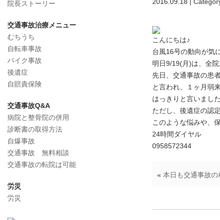
2016.09.18 | Categor
院長ストーリー
交通事故治療メニュー
むちうち
こんにちは♪
自転車事故
台風16号の動向が気
バイク事故
明日9/19(月)は、
後遺症
先日、交通事故の患
自賠責保険
と言われ、１ヶ月弱
はっきりと言いまし
交通事故Q&A
ただし、後遺症の認
病院と整骨院の併用
このような悩みや、
診断書の取得方法
24時間ダイヤル
自爆事故
0958572344
交通事故 無料相談
交通事故の転院は可能
«
本日も交通事故の
労災
労災