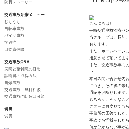
2016.09.20 | Categor
院長ストーリー
交通事故治療メニュー
むちうち
こんにちは♪
自転車事故
長崎交通事故治療セ
バイク事故
当グループは、長与、
後遺症
おります。
自賠責保険
また、ホームページに
用意させて頂いてま
交通事故Q&A
また、交通事故専門
病院と整骨院の併用
い。
診断書の取得方法
本日の問い合わせ内
自爆事故
につき、その後の来
交通事故 無料相談
通院をお断りします
交通事故の転院は可能
もちろん、そんなこ
クターに再度見ても
労災
事務所の回答でした
労災
事故でお怪我をしたら
何か分からない事があ