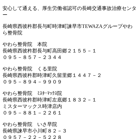
安心して通える、厚生労働省認可の長崎交通事故治療センタ
ー
長崎県西彼杵郡長与町時津町諫早市TEWAZAグループやわ
ら整骨院
やわら整骨院 本院
長崎県西彼杵郡長与町高田郷２１５５－１
０９５－８５７－２３４４
やわら整骨院 くる里院
長崎県西彼杵郡時津町久留里郷１４４７－２
０９５－８９４－９９０９
やわら整骨院 ﾐｽﾀｰﾏｯｸｽ院
長崎県西彼杵郡時津町左底郷１８３２－１
ミスターマックス時津店内
０９５－８８１－２２６１
やわら整骨院 いさ早院
長崎県諫早市小川町８２－３
０９５７－２２－５２２８