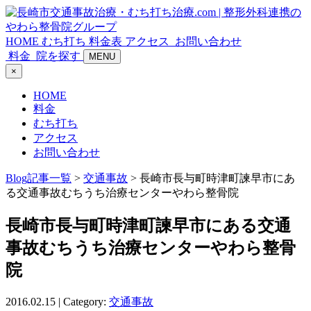
HOME
むち打ち
料金表
アクセス
お問い合わせ
料金
院を探す
MENU
×
HOME
料金
むち打ち
アクセス
お問い合わせ
Blog記事一覧
>
交通事故
> 長崎市長与町時津町諫早市にあ
る交通事故むちうち治療センターやわら整骨院
長崎市長与町時津町諫早市にある交通
事故むちうち治療センターやわら整骨
院
2016.02.15 | Category:
交通事故