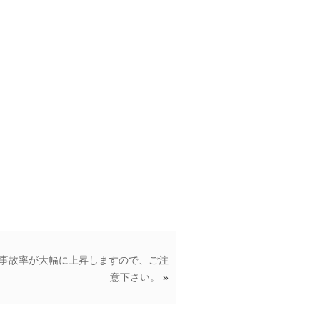
事故率が大幅に上昇しますので、ご注
意下さい。
»