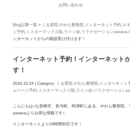
お問い合わせ
Blog記事一覧
>
くる里院
,
やわら整骨院
,
インターネット予約
,
エ
ジ予約
,
ミスターマックス院
,
ライン@
,
リラクゼーションyawara
,
ンターネットからの相談受け付けます！
インターネット予約！インターネット
す！
2016.10.24 | Category:
くる里院
,
やわら整骨院
,
インターネット
ムページ予約
,
ミスターマックス院
,
ライン@
,
リラクゼーションyaw
こんにちは♪な長崎市、長与町、時津町にある、やわら整骨院、リ
yawaraよりお得な情報です♪
インターネットより24時間対応です！