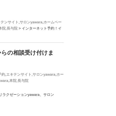
キテンサイト
,
サロンyawara
,
ホームペー
本院
,
長与院
> インターネット予約！イ
からの相談受け付けま
予約
,
エキテンサイト
,
サロンyawara
,
ホー
ara
,
本院
,
長与院
ラクゼーションyawara、サロン