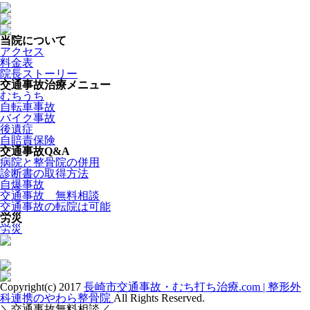
当院について
アクセス
料金表
院長ストーリー
交通事故治療メニュー
むちうち
自転車事故
バイク事故
後遺症
自賠責保険
交通事故Q&A
病院と整骨院の併用
診断書の取得方法
自爆事故
交通事故 無料相談
交通事故の転院は可能
労災
労災
Copyright(c) 2017
長崎市交通事故・むち打ち治療.com | 整形外
科連携のやわら整骨院
All Rights Reserved.
＼交通事故無料相談／