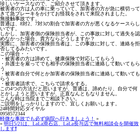
珍しいケースなので、ご紹介させて頂きます。
被害者の方は人の車に乗っていて、加害者の方が急に横切って
きて急ブレーキをかけてお怪我をされて来院されました。
無接触事故です。
普通は、8対2、7対3の割合で加害者の方が悪くなるケースらし
いです。
しかし、加害者側の保険担当者が、この事故に対して過失を認
めなかった場合、貴方ならどうしますか？
実際に、加害者の保険担当者は、この事故に対して、連絡を拒
否してるみたいです。
この場合・・
・被害者の方は諦めて、健康保険で対応してもらう
・弁護士を雇ってでも相手の保険担当者に連絡して動いてもら
う
・被害者自分で何とか加害者の保険担当者に連絡して動いても
らう
・被害者請求で、こちらで請求をする。
この4つの方法だと思いますが、普通は、諦めたり、自分で何
とかしようと思いますが、正直なんともなりません。
こんな時は当院までご相談下さい。
ご説明をしっかりしますので、宜しくお願いします。
24時間対応ダイヤル
0958572344
軽微な事故でも必ず病院へ行きましょう！
»
«
明日5/21は、LaLa滑石店、LaLa長与店で無料相談会を開催致
します❗