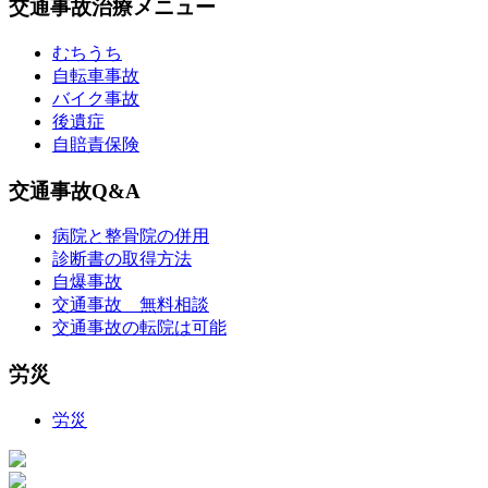
交通事故治療メニュー
むちうち
自転車事故
バイク事故
後遺症
自賠責保険
交通事故Q&A
病院と整骨院の併用
診断書の取得方法
自爆事故
交通事故 無料相談
交通事故の転院は可能
労災
労災