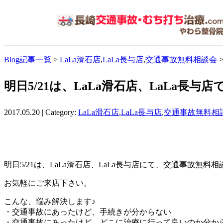
Blog記事一覧
>
LaLa滑石店
,
LaLa長与店
,
交通事故無料相談会
明日5/21は、LaLa滑石店、LaLa長
2017.05.20 | Category:
LaLa滑石店
,
LaLa長与店
,
交通事故無料相
明日5/21は、LaLa滑石店、LaLa長与店にて、交通事故無料
お気軽にご来店下さい。
こんな、悩み解決します♪
・交通事故にあったけど、手続きが分からない
・交通事故にあったけど、どこに治療に行って良いのか分か