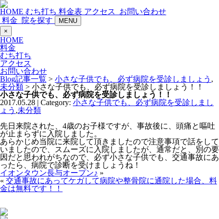
HOME
むち打ち
料金表
アクセス
お問い合わせ
料金
院を探す
MENU
×
HOME
料金
むち打ち
アクセス
お問い合わせ
Blog記事一覧
>
小さな子供でも、必ず病院を受診しましょう
,
未分類
> 小さな子供でも、必ず病院を受診しましょう！！
小さな子供でも、必ず病院を受診しましょう！！
2017.05.28 | Category:
小さな子供でも、必ず病院を受診しまし
ょう
,
未分類
先日来院された、4歳のお子様ですが、事故後に、頭痛と嘔吐
が止まらずに入院しました。
あらかじめ当院に来院して頂きましたので注意事項で話をして
いましたので、スムーズに入院しましたが、通常だと、別の要
因だと思われがちなので、必ず小さな子供でも、交通事故にあ
ったら、病院で診断を受けましょうね！
イオンタウン長与オープン♪
»
«
交通事故にあってケガして病院や整骨院に通院した場合、料
金は無料です！！