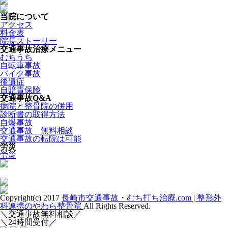
当院について
アクセス
料金表
院長ストーリー
交通事故治療メニュー
むちうち
自転車事故
バイク事故
後遺症
自賠責保険
交通事故Q&A
病院と整骨院の併用
診断書の取得方法
自爆事故
交通事故 無料相談
交通事故の転院は可能
労災
労災
Copyright(c) 2017
長崎市交通事故・むち打ち治療.com | 整形外
科連携のやわら整骨院
All Rights Reserved.
＼交通事故無料相談／
＼24時間受付／