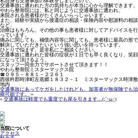
私自身も交通事故の体験をしましたので、
交通事故に遭われた方の気持ちが本当に心から理解できます。
やわら整骨院には、私と同じように交通事故に遭われ、
来院される患者様がたくさんいらっしゃいます。
また、経験や実績から後遺症の相談・保険内容や慰謝料の相談
など、
治療はもちろん、その他の事も患者様に対してアドバイスを行
っています。
痛みに関しても、補償内容等に関しても、患者様に最高の形で
解決していただきたいという強い思いを持っています。
ひとりで悩まず、是非私にご相談ください。
交通事故に遭われた皆様の症状が１日でも早く良くなり、笑顔
になって頂けるよう、
スタッフ一同全力でサポートさせて頂きます！！
やわら整骨院ミスターマックス院
☎０９５－８８１－２２６１
西彼杵郡時津町左底郷１８３２－１ ミスターマックス時津敷
地内
交通事故にあってケガをしたけれども、加害者が無保険でも治
療可能です。
»
«
交通事故は軽度でも重度でも尾を引きます…(;´･ω･)
当院について
アクセス