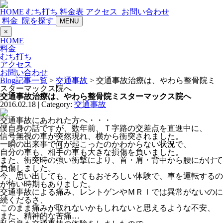
HOME
むち打ち
料金表
アクセス
お問い合わせ
料金
院を探す
MENU
×
HOME
料金
むち打ち
アクセス
お問い合わせ
Blog記事一覧
>
交通事故
> 交通事故治療は、やわら整骨院ミ
スターマックス院へ
交通事故治療は、やわら整骨院ミスターマックス院へ
2016.02.18 | Category:
交通事故
交通事故にあわれた方へ・・・
僕自身の話ですが、数年前、Ｔ字路の交差点を直進中に、
信号無視の車が突然現れ、横から衝突されました。
一瞬の出来事で何が起こったのかわからない状況で、
自分の車も、相手の車も大きな損傷を負いました。
また、衝突時の強い衝撃により、首・肩・背中から腰にかけて
負傷しました。
今、思い出しても、とてもおそろしい体験で、車を運転するの
が怖い時期もありました。
交通事故による痛み、レントゲンやＭＲＩでは異常がないのに
続くだるさ、
このまま痛みが取れないかもしれないと思えるような不安、
また、精神的な苦痛…