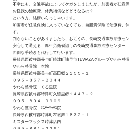
不幸にも、交通事故によってケガをしましたが、加害者が任意
お怪我の治療費、休業補償などどうなるの？
という方、結構いらっしゃいます。
加害者が任意保険に入っていなくても、自賠責保険で治療費、
す。
判らないことがありましたら、お近くの、長崎交通事故治療セ
安心して通える、厚生労働省認可の長崎交通事故治療センター
面倒な手続きも代行して行います。
長崎県西彼杵郡長与町時津町諫早市TEWAZAグループやわら整
やわら整骨院 本院
長崎県西彼杵郡長与町高田郷２１５５－１
０９５－８５７－２３４４
やわら整骨院 くる里院
長崎県西彼杵郡時津町久留里郷１４４７－２
０９５－８９４－９９０９
やわら整骨院 ﾐｽﾀｰﾏｯｸｽ院
長崎県西彼杵郡時津町左底郷１８３２－１
ミスターマックス時津店内
０９５－８８１－２２６１