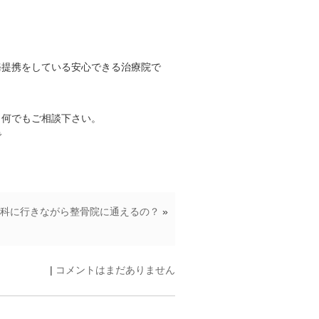
務提携をしている安心できる治療院で
も何でもご相談下さい。
で
科に行きながら整骨院に通えるの？
»
|
コメントはまだありません