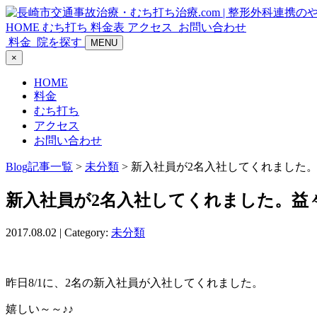
HOME
むち打ち
料金表
アクセス
お問い合わせ
料金
院を探す
MENU
×
HOME
料金
むち打ち
アクセス
お問い合わせ
Blog記事一覧
>
未分類
> 新入社員が2名入社してくれました
新入社員が2名入社してくれました。益
2017.08.02 | Category:
未分類
昨日8/1に、2名の新入社員が入社してくれました。
嬉しい～～♪♪