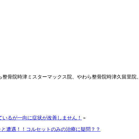
ら整骨院時津ミスターマックス院、やわら整骨院時津久留里院
ているが一向に症状が改善しません！
»
たと遭遇！！コルセットのみの治療に疑問？？