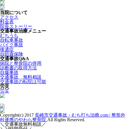
当院について
アクセス
料金表
院長ストーリー
交通事故治療メニュー
むちうち
自転車事故
バイク事故
後遺症
自賠責保険
交通事故Q&A
病院と整骨院の併用
診断書の取得方法
自爆事故
交通事故 無料相談
交通事故の転院は可能
労災
労災
Copyright(c) 2017
長崎市交通事故・むち打ち治療.com | 整形外
科連携のやわら整骨院
All Rights Reserved.
＼交通事故無料相談／
＼24時間受付／