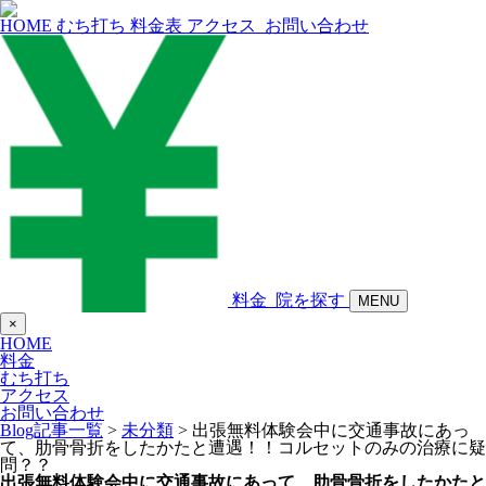
HOME
むち打ち
料金表
アクセス
お問い合わせ
料金
院を探す
MENU
×
HOME
料金
むち打ち
アクセス
お問い合わせ
Blog記事一覧
>
未分類
> 出張無料体験会中に交通事故にあっ
て、肋骨骨折をしたかたと遭遇！！コルセットのみの治療に疑
問？？
出張無料体験会中に交通事故にあって、肋骨骨折をしたかたと