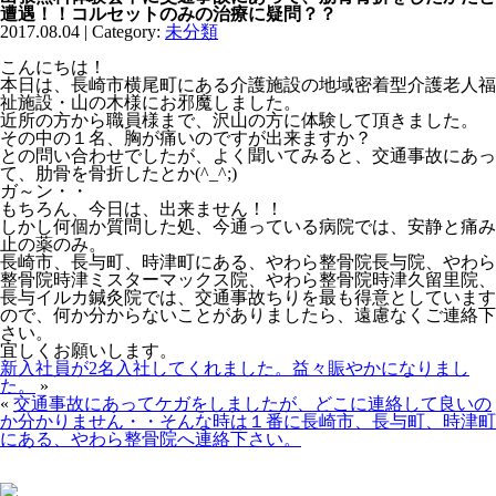
遭遇！！コルセットのみの治療に疑問？？
2017.08.04 | Category:
未分類
こんにちは！
本日は、長崎市横尾町にある介護施設の地域密着型介護老人福
祉施設・山の木様にお邪魔しました。
近所の方から職員様まで、沢山の方に体験して頂きました。
その中の１名、胸が痛いのですが出来ますか？
との問い合わせでしたが、よく聞いてみると、交通事故にあっ
て、肋骨を骨折したとか(^_^;)
ガ～ン・・
もちろん、今日は、出来ません！！
しかし何個か質問した処、今通っている病院では、安静と痛み
止の薬のみ。
長崎市、長与町、時津町にある、やわら整骨院長与院、やわら
整骨院時津ミスターマックス院、やわら整骨院時津久留里院、
長与イルカ鍼灸院では、交通事故ちりを最も得意としています
ので、何か分からないことがありましたら、遠慮なくご連絡下
さい。
宜しくお願いします。
新入社員が2名入社してくれました。益々賑やかになりまし
た。
»
«
交通事故にあってケガをしましたが、どこに連絡して良いの
か分かりません・・そんな時は１番に長崎市、長与町、時津町
にある、やわら整骨院へ連絡下さい。