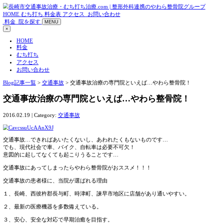
HOME
むち打ち
料金表
アクセス
お問い合わせ
料金
院を探す
MENU
×
HOME
料金
むち打ち
アクセス
お問い合わせ
Blog記事一覧
>
交通事故
> 交通事故治療の専門院といえば…
交通事故治療の専門院といえば…やわ
2016.02.19 | Category:
交通事故
交通事故…できればあいたくないし、あわれたくもないもの
でも、現代社会で車、バイク、自転車は必要不可欠！
意図的に起してなくても起こりうることです…