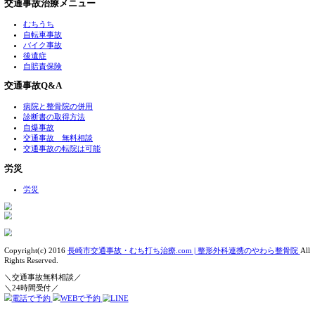
西彼杵郡時津町久留里郷１４４７－２
☎０９５－８９４－９９０９
交通事故は軽度でも重度でも尾を引きます…(;´･ω･)
»
«
停止中の車にぶつかって、ケガをした場合も長崎市諫早市
院されている整骨院
|
コメントはまだありません
当院について
アクセス
料金表
院長ストーリー
交通事故治療メニュー