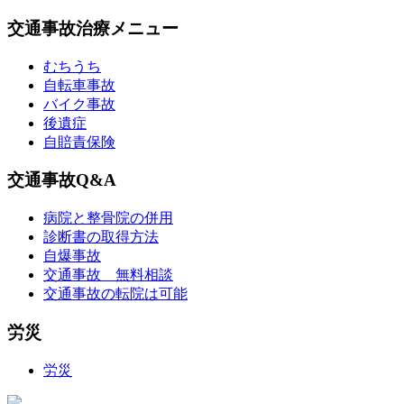
交通事故治療メニュー
むちうち
自転車事故
バイク事故
後遺症
自賠責保険
交通事故Q&A
病院と整骨院の併用
診断書の取得方法
自爆事故
交通事故 無料相談
交通事故の転院は可能
労災
労災