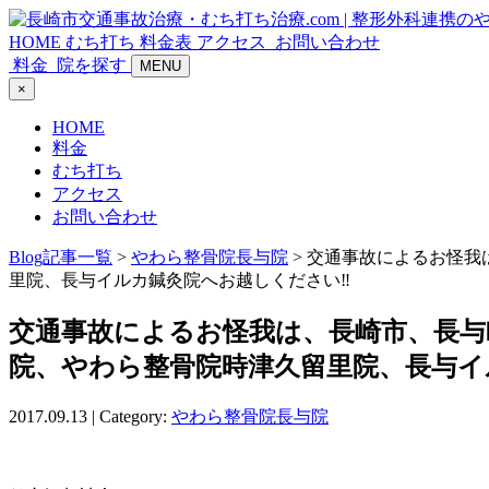
HOME
むち打ち
料金表
アクセス
お問い合わせ
料金
院を探す
MENU
×
HOME
料金
むち打ち
アクセス
お問い合わせ
Blog記事一覧
>
やわら整骨院長与院
> 交通事故によるお怪
里院、長与イルカ鍼灸院へお越しください‼
交通事故によるお怪我は、長崎市、長与
院、やわら整骨院時津久留里院、長与イ
2017.09.13 | Category:
やわら整骨院長与院