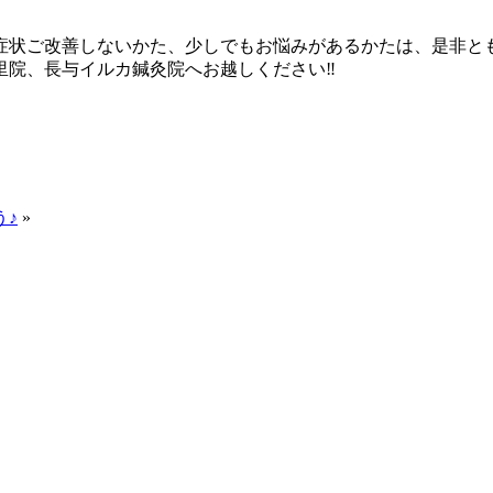
症状ご改善しないかた、少しでもお悩みがあるかたは、是非と
里院、長与イルカ鍼灸院へお越しください‼
う♪
»