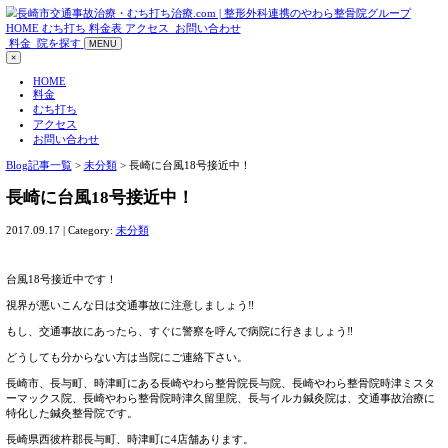
HOME
むち打ち
料金表
アクセス
お問い合わせ
料金
院を探す
MENU
×
HOME
料金
むち打ち
アクセス
お問い合わせ
Blog記事一覧
>
未分類
> 長崎に台風18号接近中！
長崎に台風18号接近中！
2017.09.17 | Category:
未分類
台風18号接近中です！
視界が悪いこんな日は交通事故に注意しましょう‼