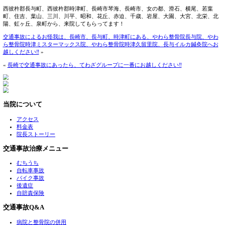
もし、交通事故にあったら、すぐに警察を呼んで病院に行き
どうしても分からない方は当院にご連絡下さい。
長崎市、長与町、時津町にある長崎やわら整骨院長与院、長
ーマックス院、長崎やわら整骨院時津久留里院、長与イルカ
特化した鍼灸整骨院です。
長崎県西彼杵郡長与町、時津町に4店舗あります。
西彼杵郡長与町、西彼杵郡時津町、長崎市琴海、長崎市、女
町、住吉、葉山、三川、川平、昭和、花丘、赤迫、千歳、岩
陽、虹ヶ丘、泉町から、来院してもらってます！
交通事故によるお怪我は、長崎市、長与町、時津町にある、
ら整骨院時津ミスターマックス院、やわら整骨院時津久留里
越しください‼
»
«
長崎で交通事故にあったら、てわざグループに一番にお越し