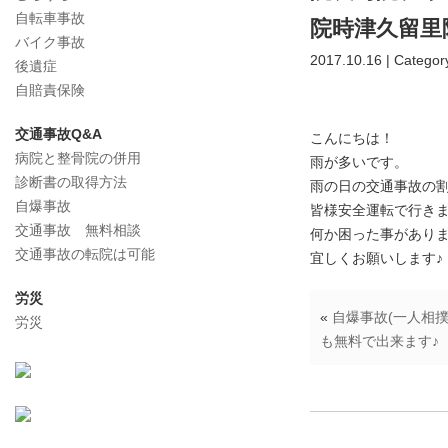
自転車事故
院時津久留里
バイク事故
2017.10.16 | Categor
後遺症
自賠責保険
交通事故Q&A
こんにちは！
病院と整骨院の併用
雨が多いです。
診断書の取得方法
雨の日の交通事故の割
自爆事故
皆様安全運転で行きま
交通事故 無料相談
何か困った事があり
交通事故の転院は可能
宜しくお願いします♪
労災
«
自爆事故(一人相
労災
も無料で出来ます♪