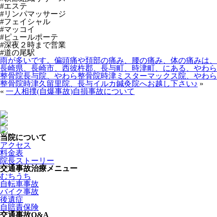
#エステ
#リンパマッサージ
#フェイシャル
#マッコイ
#ピュールポーテ
#深夜２時まで営業
#道の尾駅
雨が多いです。偏頭痛や頚部の痛み、腰の痛み、体の痛みは、
長崎県、長崎市、西彼杵郡、長与町、時津町、にある、やわら
整骨院長与院、やわら整骨院時津ミスターマックス院、やわら
整骨院時津久留里院、長与イルカ鍼灸院へお越し下さい♪
»
«
一人相撲(自爆事故)自損事故について
当院について
アクセス
料金表
院長ストーリー
交通事故治療メニュー
むちうち
自転車事故
バイク事故
後遺症
自賠責保険
交通事故Q&A