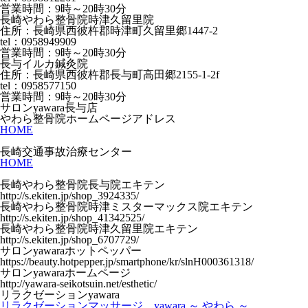
営業時間：9時～20時30分
長崎やわら整骨院時津久留里院
住所：長崎県西彼杵郡時津町久留里郷1447-2
tel：0958949909
営業時間：9時～20時30分
長与イルカ鍼灸院
住所：長崎県西彼杵郡長与町高田郷2155-1-2f
tel：0958577150
営業時間：9時～20時30分
サロンyawara長与店
やわら整骨院ホームページアドレス
HOME
長崎交通事故治療センター
HOME
長崎やわら整骨院長与院エキテン
http://s.ekiten.jp/shop_3924335/
長崎やわら整骨院時津ミスターマックス院エキテン
http://s.ekiten.jp/shop_41342525/
長崎やわら整骨院時津久留里院エキテン
http://s.ekiten.jp/shop_6707729/
サロンyawaraホットペッパー
https://beauty.hotpepper.jp/smartphone/kr/slnH000361318/
サロンyawaraホームページ
http://yawara-seikotsuin.net/esthetic/
リラクゼーションyawara
リラクゼーションマッサージ yawara ～ やわら ～