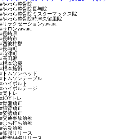
#やわら整骨院
#やわら整骨院長与院
#やわら整骨院ミスターマックス院
#やわら整骨院時津久留里院
#リラクゼーションyawara
#サロンyawara
#長崎県
#長崎市
#西彼杵郡
#長与町
#時津町
#高田郷
#根本治療
#根本施術
#トムソンベッド
#トムソンテーブル
#ハイボルト
#ハイボルテージ
#楽トレ
#JOYトレ
#骨盤矯正
#猫背矯正
#姿勢矯正
#交通事故治療
#むち打ち治療
#労災治療
#筋膜リリース
#軟部組織リリース