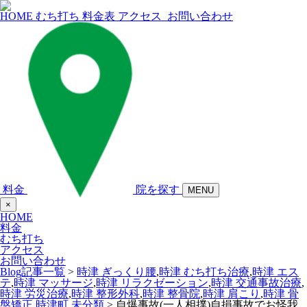
HOME
むち打ち
料金表
アクセス
お問い合わせ
料金
院を探す
MENU
×
HOME
料金
むち打ち
アクセス
お問い合わせ
Blog記事一覧
>
時津 ぎっくり腰
,
時津 むち打ち治療
,
時津 エス
テ
,
時津 マッサージ
,
時津 リラクゼーション
,
時津 交通事故治療
,
時津 労災治療
,
時津 整形外科
,
時津 整骨院
,
時津 肩こり
,
時津 骨
盤矯正
,
時津町
,
未分類
> 自爆事故(一人相撲)自損事故でお怪我