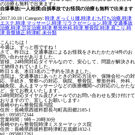
の治療も無料で出来ます♪
自爆事故(一人相撲)自損事故でお怪我の治療も無料で出来ます
♪
2017.10.18 | Category:
時津 ぎっくり腰
,
時津 むち打ち治療
,
時津
エステ
,
時津 マッサージ
,
時津 リラクゼーション
,
時津 交通事故
治療
,
時津 労災治療
,
時津 整形外科
,
時津 整骨院
,
時津 肩こり
,
時
津 骨盤矯正
,
時津町
,
未分類
こんにちは！
今週は、ずっと雨ですね！
さて、昨日は、交通事故によるお怪我をされたかたが4件のお
問い合わせがありました。
皆様、24時間対応ダイヤルなので、安心して、問題が解決され
て納得されていました。
昨日１名、本日3名のご予約を頂きました。
当院は、交通事故にあったときの対応方法や、保険会社への対
応、手続き、警察への対応、病院、整骨院、整形外科、外科、
鍼灸院、あんまマッサージなどの医療機関への対応のしかたな
ど、全てお教えいたします。
24時間対応ダイヤル及びメールでのお問い合わせも受け付けて
おりますので、宜しくお願いします♪
長崎やわら整骨院長与院
住所：長崎県西彼杵郡長与町高田郷2185-1
tel：0958572344
営業時間：9時～20時30分
長崎やわら整骨院時津ミスターマックス院
住所：長崎県西彼杵郡時津町左底郷1832-1
tel：0958812261