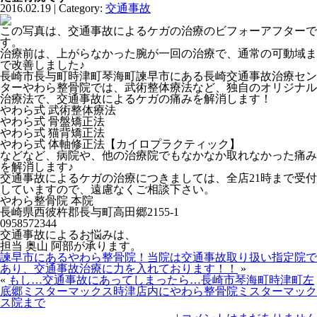
2016.02.19 | Category:
交通事故
この写真は、交通事故によるケガの治療のビフォーアフターで
す。
治療前は、上がらなかった腕が一回の治療で、通常の可動域ま
で改善しました♪
長崎市長与町時津町琴海町諫早市にある長崎交通事故治療セン
ターやわら整骨院では、武術整体療法など、独自のオリジナル
治療法で、交通事故によるケガの痛みを解消します！
やわら式 武術整体療法
やわら式 骨盤矯正法
やわら式 猫背矯正法
やわら式 体軸修正法【カイロプラクティック】
などなど、病院や、他の治療院でもなかなか取れなかった痛み
を解消します♪
交通事故によるケガの治療につきましては、全店21時まで受付
していますので、遠慮なくご相談下さい。
やわら整骨院 本院
長崎県西彼杵郡長与町高田郷2155-1
0958572344
交通事故によるお悩みは、
担当 奥山 阿部が承ります。
諫早市にあるやわら整骨院！当院は交通事故取り扱い指定院で
あり、交通事故治療に力を入れております！！
»
«
もし…交通事故にあってしまったら…長崎市琴海町時津町左
底郷ミスターマックス時津店内にやわら整骨院ミスターマック
ス院まで