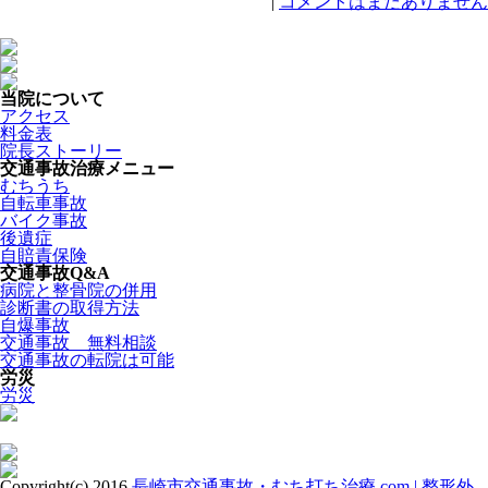
|
コメントはまだありません
当院について
アクセス
料金表
院長ストーリー
交通事故治療メニュー
むちうち
自転車事故
バイク事故
後遺症
自賠責保険
交通事故Q&A
病院と整骨院の併用
診断書の取得方法
自爆事故
交通事故 無料相談
交通事故の転院は可能
労災
労災
Copyright(c) 2016
長崎市交通事故・むち打ち治療.com | 整形外