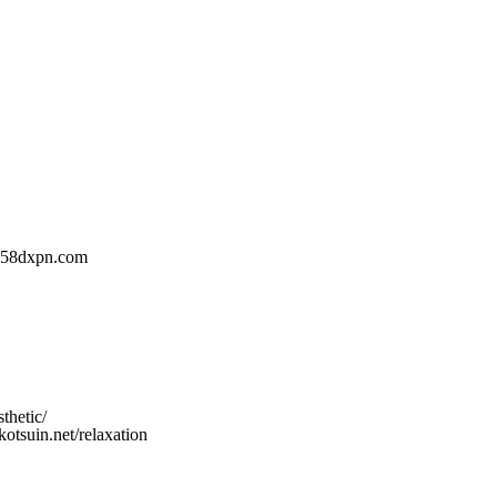
58dxpn.com
etic/
.net/relaxation