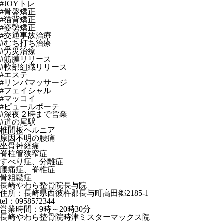
#JOYトレ
#骨盤矯正
#猫背矯正
#姿勢矯正
#交通事故治療
#むち打ち治療
#労災治療
#筋膜リリース
#軟部組織リリース
#エステ
#リンパマッサージ
#フェイシャル
#マッコイ
#ピュールポーテ
#深夜２時まで営業
#道の尾駅
椎間板ヘルニア
原因不明の腰痛
坐骨神経痛
脊柱管狭窄症
すべり症、分離症
腰痛症、脊椎症
骨粗鬆症
長崎やわら整骨院長与院
住所：長崎県西彼杵郡長与町高田郷2185-1
tel：0958572344
営業時間：9時～20時30分
長崎やわら整骨院時津ミスターマックス院