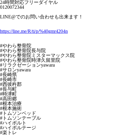
24時間対応フリーダイヤル
0120072344
LINE@でのお問い合わせも出来ます！
https://line.me/R/ti/p/%40gmr4204n
#やわら整骨院
#やわら整骨院長与院
#やわら整骨院ミスターマックス院
#やわら整骨院時津久留里院
#リラクゼーションyawara
#サロンyawara
#長崎県
#長崎市
#西彼杵郡
#長与町
#時津町
#高田郷
#根本治療
#根本施術
#トムソンベッド
#トムソンテーブル
#ハイボルト
#ハイボルテージ
#楽トレ