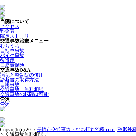
当院について
アクセス
料金表
院長ストーリー
交通事故治療メニュー
むちうち
自転車事故
バイク事故
後遺症
自賠責保険
交通事故Q&A
病院と整骨院の併用
診断書の取得方法
自爆事故
交通事故 無料相談
交通事故の転院は可能
労災
労災
Copyright(c) 2017
長崎市交通事故・むち打ち治療.com | 整形
＼交通事故無料相談／