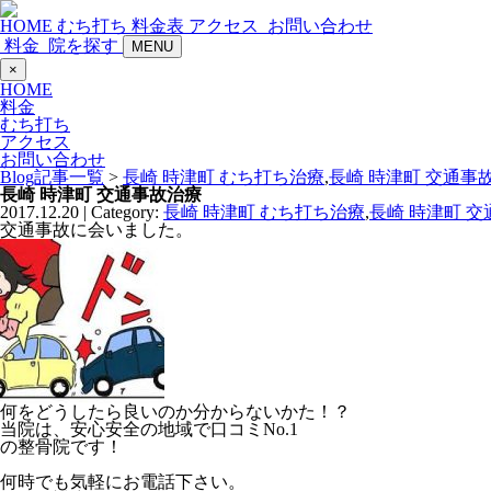
HOME
むち打ち
料金表
アクセス
お問い合わせ
料金
院を探す
MENU
×
HOME
料金
むち打ち
アクセス
お問い合わせ
Blog記事一覧
>
長崎 時津町 むち打ち治療
,
長崎 時津町 交通事
長崎 時津町 交通事故治療
2017.12.20 | Category:
長崎 時津町 むち打ち治療
,
長崎 時津町 
交通事故に会いました。
何をどうしたら良いのか分からないかた！？
当院は、安心安全の地域で口コミNo.1
の整骨院です！
何時でも気軽にお電話下さい。