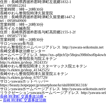
住所：長崎県西彼杵郡時津町左底郷1832-1
tel：0958812261
営業時間：9時～20時30分
長崎やわら整骨院時津久留里院
住所：長崎県西彼杵郡時津町久留里郷1447-2
tel：0958949909
営業時間：9時～20時30分
長与イルカ鍼灸院
住所：長崎県西彼杵郡長与町高田郷2155-1-2f
tel：0958577150
営業時間：9時～20時30分
サロンyawara長与店
やわら整骨院ホームページアドレス http://yawara-seikotsuin.net
長崎交通事故治療センター
ホームページアドレス https://xn--p8jtcb5jv58njea398h0sof0p4owh
長崎やわら整骨院長与院エキテン
http://s.ekiten.jp/shop_3924335/
長崎やわら整骨院時津ミスターマックス院エキテン
http://s.ekiten.jp/shop_41342525/
長崎やわら整骨院時津久留里院エキテン
http://s.ekiten.jp/shop_6707729/
サロンyawaraホットペッパー
https://beauty.hotpepper.jp/smartphone/kr/slnH000361318/
サロンyawaraホームページアドレス http://yawara-seikotsuin.net/esth
リラクゼーションyawaraホームページアドレス http://yawara-seikotsuin
長崎 時津町 交通事故治療
»
«
長崎 時津町 交通事故治療