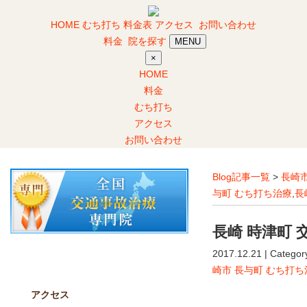
HOME
むち打ち
料金表
アクセス
お問い合わせ
料金
院を探す
MENU
×
HOME
料金
むち打ち
アクセス
お問い合わせ
Blog記事一覧
>
長崎市
与町 むち打ち治療
,
長
長崎 時津町 
2017.12.21 | Categor
当院について
崎市 長与町 むち打ち
アクセス