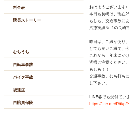
おはようございます♪
料金表
本日も長崎は、現在2
院長ストーリー
もしも、交通事故に
治療実績No.1の長
交通事故治療メニュー
昨日は、ご縁があり、
とても良いご縁で、
むちうち
これから、年末にか
皆様ご注意ください
自転車事故
もしも！！
交通事故、むち打ち
バイク事故
し下さい。
後遺症
LINE@でも受付てい
自賠責保険
https://line.me/R/ti/
交通事故Q&A