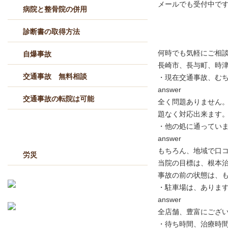
メールでも受付中で
病院と整骨院の併用
診断書の取得方法
何時でも気軽にご相
自爆事故
長崎市、長与町、時
交通事故 無料相談
・現在交通事故、む
answer
交通事故の転院は可能
全く問題ありません
題なく対応出来ます
・他の処に通ってい
労災
answer
もちろん、地域で口
労災
当院の目標は、根本
事故の前の状態は、
・駐車場は、ありま
answer
全店舗、豊富にござ
・待ち時間、治療時