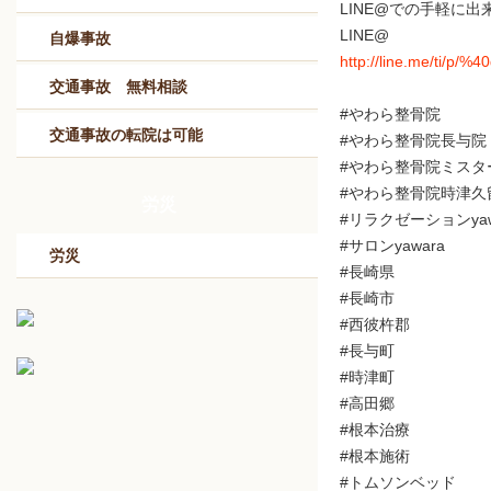
LINE@での手軽に
LINE@
自爆事故
http://line.me/ti/p/%
交通事故 無料相談
#やわら整骨院
交通事故の転院は可能
#やわら整骨院長与院
#やわら整骨院ミスタ
#やわら整骨院時津久
労災
#リラクゼーションyaw
#サロンyawara
労災
#長崎県
#長崎市
#西彼杵郡
#長与町
#時津町
#高田郷
#根本治療
#根本施術
#トムソンベッド