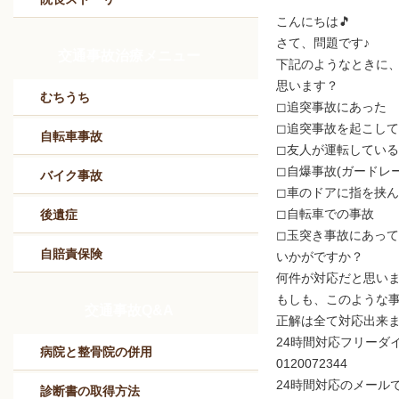
こんにちは🎵
さて、問題です♪
交通事故治療メニュー
下記のようなときに
思います？
むちうち
◻追突事故にあった
◻追突事故を起こし
自転車事故
◻友人が運転してい
◻自爆事故(ガードレ
バイク事故
◻車のドアに指を挟
◻自転車での事故
後遺症
◻玉突き事故にあっ
自賠責保険
いかがですか？
何件が対応だと思い
もしも、このような
交通事故Q&A
正解は全て対応出来
24時間対応フリーダ
病院と整骨院の併用
0120072344
24時間対応のメール
診断書の取得方法