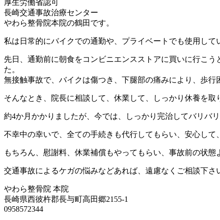
厚生労働省認可
長崎交通事故治療センター
やわら整骨院本院の鶴田です。
私は日常的にバイクでの通勤や、プライベートでも使用して
先日、通勤前に朝食をコンビニエンスストアに買いに行こう
た。
無接触事故で、バイクは傷つき、下腿部の痛みにより、歩行
そんなとき、院長に相談して、休業して、しっかり休養を取
約4か月かかりましたが、今では、しっかり完治してバリバ
不幸中の幸いで、全ての手続きも代行してもらい、安心して
もちろん、慰謝料、休業補償もやってもらい、事故前の状態
交通事故によるケガの悩みなどあれば、遠慮なくご相談下さ
やわら整骨院 本院
長崎県西彼杵郡長与町高田郷2155-1
0958572344