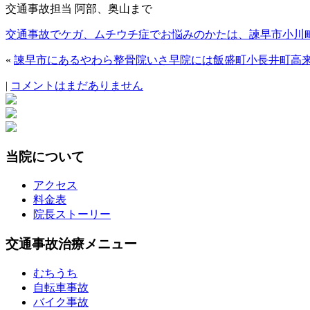
交通事故担当 阿部、奥山まで
交通事故でケガ、ムチウチ症でお悩みのかたは、諫早市小川
«
諫早市にあるやわら整骨院いさ早院には飯盛町小長井町高
|
コメントはまだありません
当院について
アクセス
料金表
院長ストーリー
交通事故治療メニュー
むちうち
自転車事故
バイク事故