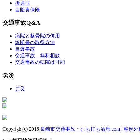
後遺症
自賠責保険
交通事故Q&A
病院と整骨院の併用
診断書の取得方法
自爆事故
交通事故 無料相談
交通事故の転院は可能
労災
労災
Copyright(c) 2016
長崎市交通事故・むち打ち治療.com | 整