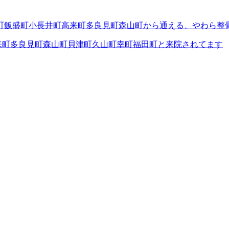
町飯盛町小長井町高来町多良見町森山町から通える、やわら整
来町多良見町森山町貝津町久山町幸町福田町と来院されてます