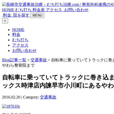
HOME
むち打ち
料金表
アクセス
お問い合わせ
料金
院を探す
MENU
×
HOME
料金
むち打ち
アクセス
お問い合わせ
Blog記事一覧
>
交通事故
> 自転車に乗っていてトラックに
やわら整骨院まで
自転車に乗っていてトラックに巻き込ま
ックス時津店内諫早市小川町にあるや
2016.02.20 | Category:
交通事故