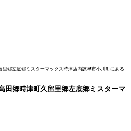
留里郷左底郷ミスターマックス時津店内諫早市小川町にある
高田郷時津町久留里郷左底郷ミスターマ