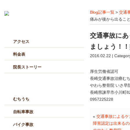
Blog記事一覧
>
交通
痛みが後から出るこ
当院について
交通事故にあ
アクセス
ましょう！！
料金表
2016.02.22 | Categor
院長ストーリー
厚生労働省認可
長崎交通事故治療む
交通事故治療メニュー
やわら整骨院 いさ早
長崎県諫早市小川町82
むちうち
0957225228
自転車事故
«
交通事故によるケ
障害認定は出来るの
バイク事故