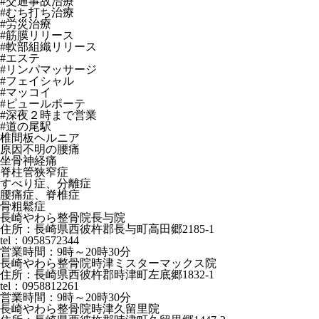
#交通事故治療
#むち打ち治療
#労災治療
#筋膜リリース
#軟部組織リリース
#エステ
#リンパマッサージ
#フェイシャル
#マッコイ
#ピュールポーテ
#深夜２時まで営業
#道の尾駅
椎間板ヘルニア
原因不明の腰痛
坐骨神経痛
脊柱管狭窄症
すべり症、分離症
腰痛症、脊椎症
骨粗鬆症
長崎やわら整骨院長与院
住所：長崎県西彼杵郡長与町高田郷2185-1
tel：0958572344
営業時間：9時～20時30分
長崎やわら整骨院時津ミスターマックス院
住所：長崎県西彼杵郡時津町左底郷1832-1
tel：0958812261
営業時間：9時～20時30分
長崎やわら整骨院時津久留里院