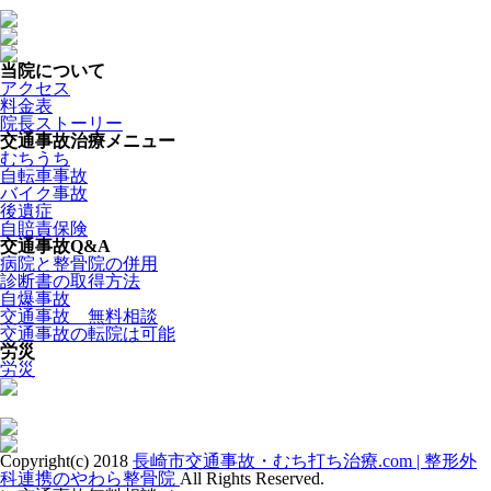
当院について
アクセス
料金表
院長ストーリー
交通事故治療メニュー
むちうち
自転車事故
バイク事故
後遺症
自賠責保険
交通事故Q&A
病院と整骨院の併用
診断書の取得方法
自爆事故
交通事故 無料相談
交通事故の転院は可能
労災
労災
Copyright(c) 2018
長崎市交通事故・むち打ち治療.com | 整形外
科連携のやわら整骨院
All Rights Reserved.