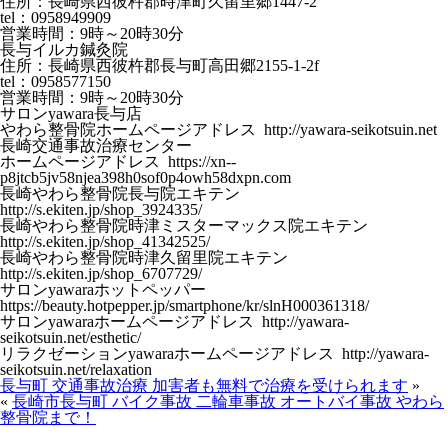
住所：長崎県西彼杵郡時津町久留里郷1447-2
tel：0958949909
営業時間：9時～20時30分
長与イルカ鍼灸院
住所：長崎県西彼杵郡長与町高田郷2155-1-2f
tel：0958577150
営業時間：9時～20時30分
サロンyawara長与店
やわら整骨院ホームページアドレス http://yawara-seikotsuin.net
長崎交通事故治療センター
ホームページアドレス https://xn--
p8jtcb5jv58njea398h0sof0p4owh58dxpn.com
長崎やわら整骨院長与院エキテン
http://s.ekiten.jp/shop_3924335/
長崎やわら整骨院時津ミスターマックス院エキテン
http://s.ekiten.jp/shop_41342525/
長崎やわら整骨院時津久留里院エキテン
http://s.ekiten.jp/shop_6707729/
サロンyawaraホットペッパー
https://beauty.hotpepper.jp/smartphone/kr/slnH000361318/
サロンyawaraホームページアドレス http://yawara-
seikotsuin.net/esthetic/
リラクゼーションyawaraホームページアドレス http://yawara-
seikotsuin.net/relaxation
長与町 交通事故治療 加害者も無料で治療を受けられます
»
«
長崎市長与町 バイク事故 二輪車事故 オートバイ事故 やわら
整骨院まで！