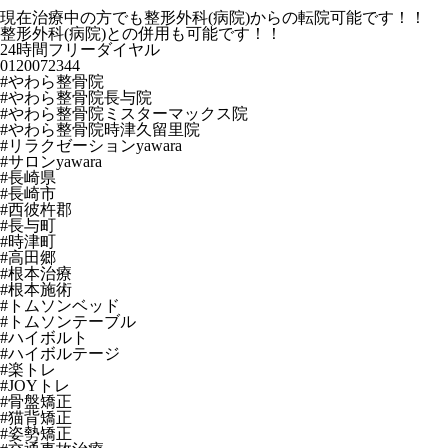
現在治療中の方でも整形外科(病院)からの転院可能です！！
整形外科(病院)との併用も可能です！！
24時間フリーダイヤル
0120072344
#やわら整骨院
#やわら整骨院長与院
#やわら整骨院ミスターマックス院
#やわら整骨院時津久留里院
#リラクゼーションyawara
#サロンyawara
#長崎県
#長崎市
#西彼杵郡
#長与町
#時津町
#高田郷
#根本治療
#根本施術
#トムソンベッド
#トムソンテーブル
#ハイボルト
#ハイボルテージ
#楽トレ
#JOYトレ
#骨盤矯正
#猫背矯正
#姿勢矯正