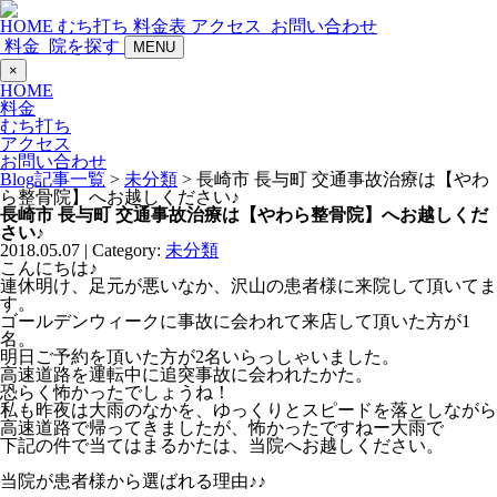
HOME
むち打ち
料金表
アクセス
お問い合わせ
料金
院を探す
MENU
×
HOME
料金
むち打ち
アクセス
お問い合わせ
Blog記事一覧
>
未分類
> 長崎市 長与町 交通事故治療は【やわ
ら整骨院】へお越しください♪
長崎市 長与町 交通事故治療は【やわら整骨院】へお越しくだ
さい♪
2018.05.07 | Category:
未分類
こんにちは♪
連休明け、足元が悪いなか、沢山の患者様に来院して頂いてま
す。
ゴールデンウィークに事故に会われて来店して頂いた方が1
名。
明日ご予約を頂いた方が2名いらっしゃいました。
高速道路を運転中に追突事故に会われたかた。
恐らく怖かったでしょうね！
私も昨夜は大雨のなかを、ゆっくりとスピードを落としながら
高速道路で帰ってきましたが、怖かったですねー大雨で
下記の件で当てはまるかたは、当院へお越しください。
当院が患者様から選ばれる理由♪♪