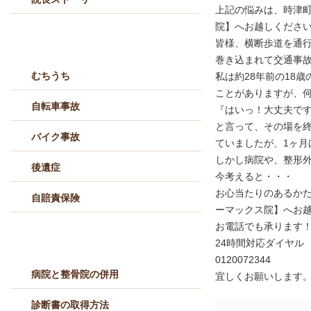
上記の悩みは、時津町
院】へお越しくださ
交通事故治療メニュー
皆様、横断歩道を通
巻き込まれて交通事
むちうち
私は約28年前の18
ことがありますが、
自転車事故
『はいっ！大丈夫で
と言って、その場を
バイク事故
ていましたが、1ヶ月
しかし病院や、整形
後遺症
今考えると・・・
お心当たりのあるか
自賠責保険
ーマックス院】へお
お電話でも承ります
交通事故Q&A
24時間対応ダイヤル
0120072344
病院と整骨院の併用
宜しくお願いします
診断書の取得方法