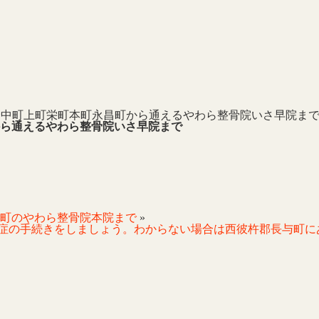
野中町上町栄町本町永昌町から通えるやわら整骨院いさ早院ま
ら通えるやわら整骨院いさ早院まで
町のやわら整骨院本院まで
»
症の手続きをしましょう。わからない場合は西彼杵郡長与町に