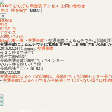
HOME
むち打ち
料金表
アクセス
お問い合わせ
料金
院を探す
MENU
×
HOME
料金
むち打ち
アクセス
お問い合わせ
Blog記事一覧
>
交通事故
> 交通事故によるムチウチは鷲崎町
交通事故によるムチウチは鷲崎町野中町上町栄町本町永昌町か
2016.02.24 | Category:
交通事故
夜２１時まで受付!!
厚生労働省認可
長崎交通事故治療むちうちセンター
やわら整骨院 いさ早院
長崎県諫早市小川町82-3
0957225228
交通事故によるケガの治療は、長崎むちうち治療センター長与
«
交通事故によるケガで６か月経過しても治らない場合は後遺
当院について