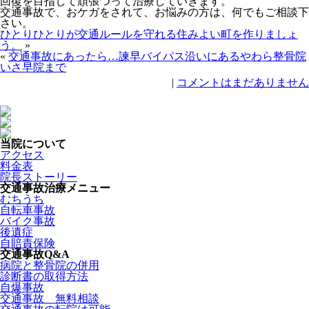
回復を目指して頑張つって治療していきます。
交通事故で、おケガをされて、お悩みの方は、何でもご相談下
さい。
ひとりひとりが交通ルールを守れる住みよい町を作りましょ
う。
»
«
交通事故にあったら…諫早バイパス沿いにあるやわら整骨院
いさ早院まで
|
コメントはまだありません
当院について
アクセス
料金表
院長ストーリー
交通事故治療メニュー
むちうち
自転車事故
バイク事故
後遺症
自賠責保険
交通事故Q&A
病院と整骨院の併用
診断書の取得方法
自爆事故
交通事故 無料相談