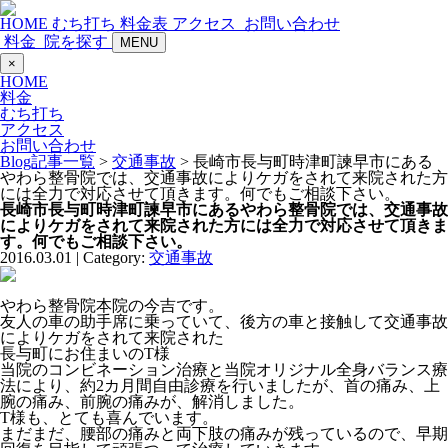
HOME
むち打ち
料金表
アクセス
お問い合わせ
料金
院を探す
MENU
×
HOME
料金
むち打ち
アクセス
お問い合わせ
Blog記事一覧
>
交通事故
> 長崎市長与町時津町諫早市にある
やわら整骨院では、交通事故によりケガをされて来院された方
には全力で対応させて頂きます。何でもご相談下さい。
長崎市長与町時津町諫早市にあるやわら整骨院では、交通事故
によりケガをされて来院された方には全力で対応させて頂きま
す。何でもご相談下さい。
2016.03.01 | Category:
交通事故
やわら整骨院本院の今吉です。
友人の車の助手席に乗っていて、後方の車と接触して交通事故
によりケガをされて来院された
長与町にお住まいのT様
当院のコンビネーション治療と当院オリジナル全身バランス療
法により、約2カ月間自由診療を行いましたが、首の痛み、上
腕の痛み、前腕の痛みが、解消しました。
T様も、とても喜んでいます。
まだまだ、腰部の痛みと両下肢の痛みが残っているので、早期