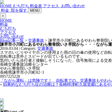
HOME
むち打ち
料金表
アクセス
お問い合わせ
料金
院を探す
MENU
×
HOME
料金
むち打ち
アクセス
お問い合わせ
Blog記事一覧
>
交通事故
> 諫早市小川町にあるやわら整骨院
諫早市小川町にあるやわら整骨院いさ早院から・・・ながら運
2016.03.04 | Category:
交通事故
スマホいじりやイヤホンの使用また雨の日の傘の使用など自転
自転車は意外とスピードが出ているものです。
気付いたら歩行者と接触しそうになった、信号無視による交差
長崎交通事故治療センター
やわら整骨院いさ早院
長崎県諫早市小川町82ｰ3
0957225228
「ながら運転」は危険です！ 自転車での、交通事故もやわら
«
効果的なむち打ち症の治療は？長崎時津町久留里郷にあるや