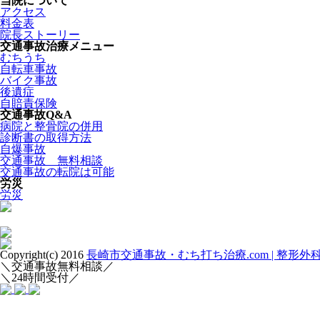
当院について
アクセス
料金表
院長ストーリー
交通事故治療メニュー
むちうち
自転車事故
バイク事故
後遺症
自賠責保険
交通事故Q&A
病院と整骨院の併用
診断書の取得方法
自爆事故
交通事故 無料相談
交通事故の転院は可能
労災
労災
Copyright(c) 2016
長崎市交通事故・むち打ち治療.com | 整形
＼交通事故無料相談／
＼24時間受付／