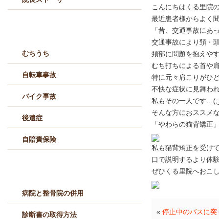
こんにちはくる里院
最近患者様からよく
交通事故治療メニュー
「昔、交通事故にあ
交通事故により頚・
むちうち
頚部に問題を抱えや
むち打ちによる首や
自転車事故
特に元々肩こりがひ
不快な症状に見舞わ
バイク事故
私もその一人です…(;_
そんな方におススメ
後遺症
「やわらの猫背矯正
自賠責保険
私も猫背矯正を受け
口で説明するより体験
交通事故Q&A
ぜひくる里院へおこ
病院と整骨院の併用
«
停止中のバスに突
診断書の取得方法