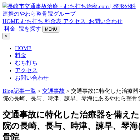
HOME
むち打ち
料金表
アクセス
お問い合わせ
料金
院を探す
MENU
×
HOME
料金
むち打ち
アクセス
お問い合わせ
Blog記事一覧
>
交通事故
> 交通事故に特化した治療
院の長崎、長与、時津、諫早、琴海にあるやわら整骨
交通事故に特化した治療器を備えた
院の長崎、長与、時津、諫早、琴海
骨院