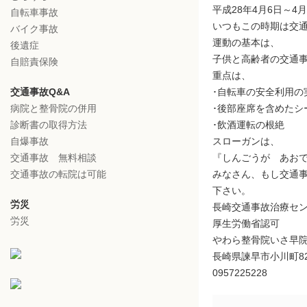
平成28年4月6日～
自転車事故
いつもこの時期は交
バイク事故
運動の基本は、
後遺症
子供と高齢者の交通
自賠責保険
重点は、
交通事故Q&A
･自転車の安全利用の
病院と整骨院の併用
･後部座席を含めたシ
診断書の取得方法
･飲酒運転の根絶
自爆事故
スローガンは、
交通事故 無料相談
『しんごうが あお
交通事故の転院は可能
みなさん、もし交通
下さい。
労災
長崎交通事故治療セ
労災
厚生労働省認可
やわら整骨院いさ早
長崎県諫早市小川町82
0957225228