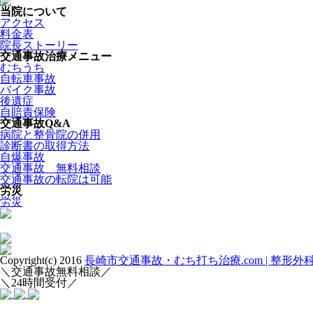
当院について
アクセス
料金表
院長ストーリー
交通事故治療メニュー
むちうち
自転車事故
バイク事故
後遺症
自賠責保険
交通事故Q&A
病院と整骨院の併用
診断書の取得方法
自爆事故
交通事故 無料相談
交通事故の転院は可能
労災
労災
Copyright(c) 2016
長崎市交通事故・むち打ち治療.com | 整形
＼交通事故無料相談／
＼24時間受付／