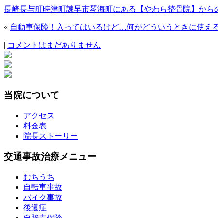
長崎長与町時津町諫早市琴海町にある【やわら整骨院】から
«
自動車保険！入ってはいるけど…何がどういうときに使え
|
コメントはまだありません
当院について
アクセス
料金表
院長ストーリー
交通事故治療メニュー
むちうち
自転車事故
バイク事故
後遺症
自賠責保険