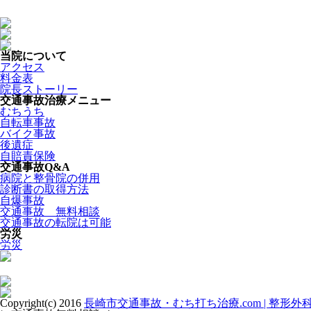
当院について
アクセス
料金表
院長ストーリー
交通事故治療メニュー
むちうち
自転車事故
バイク事故
後遺症
自賠責保険
交通事故Q&A
病院と整骨院の併用
診断書の取得方法
自爆事故
交通事故 無料相談
交通事故の転院は可能
労災
労災
Copyright(c) 2016
長崎市交通事故・むち打ち治療.com | 整形