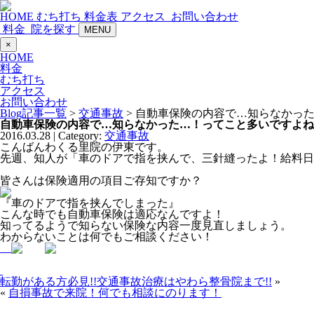
HOME
むち打ち
料金表
アクセス
お問い合わせ
料金
院を探す
MENU
×
HOME
料金
むち打ち
アクセス
お問い合わせ
Blog記事一覧
>
交通事故
> 自動車保険の内容で…知らなかっ
自動車保険の内容で…知らなかった…！ってこと多いですよね
2016.03.28 | Category:
交通事故
こんばんわくる里院の伊東です。
先週、知人が「車のドアで指を挟んで、三針縫ったよ！給料日
皆さんは保険適用の項目ご存知ですか？
『車のドアで指を挟んでしまった』
こんな時でも自動車保険は適応なんですよ！
知ってるようで知らない保険な内容一度見直しましょう。
わからないことは何でもご相談ください！
転勤がある方必見!!交通事故治療はやわら整骨院まで!!
»
«
自損事故で来院！何でも相談にのります！