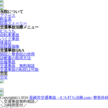
当院について
アクセス
料金表
院長ストーリー
交通事故治療メニュー
むちうち
自転車事故
バイク事故
後遺症
自賠責保険
交通事故Q&A
病院と整骨院の併用
診断書の取得方法
自爆事故
交通事故 無料相談
交通事故の転院は可能
労災
労災
Copyright(c) 2016
長崎市交通事故・むち打ち治療.com | 整形
＼交通事故無料相談／
＼24時間受付／