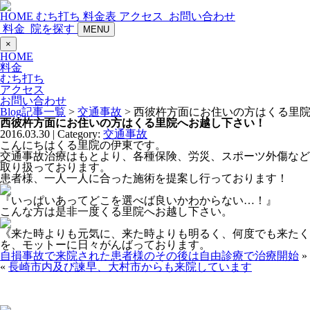
HOME
むち打ち
料金表
アクセス
お問い合わせ
料金
院を探す
MENU
×
HOME
料金
むち打ち
アクセス
お問い合わせ
Blog記事一覧
>
交通事故
> 西彼杵方面にお住いの方はくる里
西彼杵方面にお住いの方はくる里院へお越し下さい！
2016.03.30 | Category:
交通事故
こんにちはくる里院の伊東です。
交通事故治療はもとより、各種保険、労災、スポーツ外傷など
取り扱っております。
患者様、一人一人に合った施術を提案し行っております！
『いっぱいあってどこを選べば良いかわからない…！』
こんな方は是非一度くる里院へお越し下さい。
《来た時よりも元気に、来た時よりも明るく、何度でも来たく
を、モットーに日々がんばっております。
自損事故で来院された患者様のその後は自由診療で治療開始
»
«
長崎市内及び諫早、大村市からも来院しています