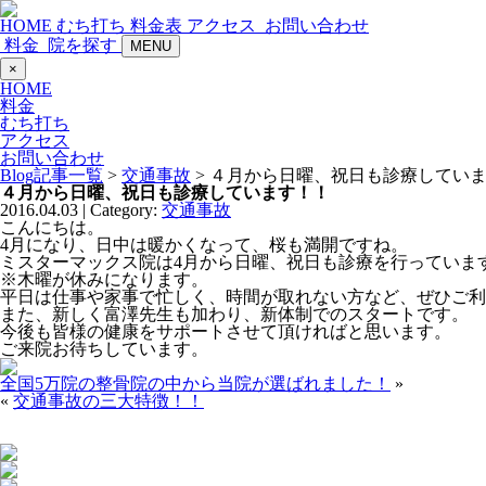
HOME
むち打ち
料金表
アクセス
お問い合わせ
料金
院を探す
MENU
×
HOME
料金
むち打ち
アクセス
お問い合わせ
Blog記事一覧
>
交通事故
> ４月から日曜、祝日も診療してい
４月から日曜、祝日も診療しています！！
2016.04.03 | Category:
交通事故
こんにちは。
4月になり、日中は暖かくなって、桜も満開ですね。
ミスターマックス院は4月から日曜、祝日も診療を行っていま
※木曜が休みになります。
平日は仕事や家事で忙しく、時間が取れない方など、ぜひご利
また、新しく富澤先生も加わり、新体制でのスタートです。
今後も皆様の健康をサポートさせて頂ければと思います。
ご来院お待ちしています。
全国5万院の整骨院の中から当院が選ばれました！
»
«
交通事故の三大特徴！！