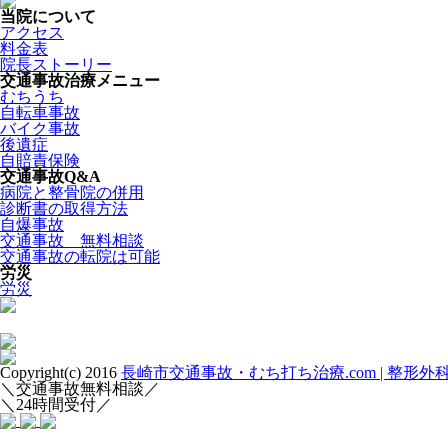
当院について
アクセス
料金表
院長ストーリー
交通事故治療メニュー
むちうち
自転車事故
バイク事故
後遺症
自賠責保険
交通事故Q&A
病院と整骨院の併用
診断書の取得方法
自爆事故
交通事故 無料相談
交通事故の転院は可能
労災
労災
Copyright(c) 2016
長崎市交通事故・むち打ち治療.com | 整形
＼交通事故無料相談／
＼24時間受付／