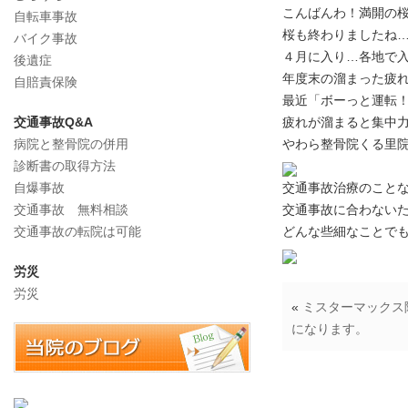
こんばんわ！満開の
自転車事故
桜も終わりましたね
バイク事故
４月に入り…各地で
後遺症
年度末の溜まった疲
自賠責保険
最近「ボーっと運転
交通事故Q&A
疲れが溜まると集中
病院と整骨院の併用
やわら整骨院くる里
診断書の取得方法
自爆事故
交通事故治療のこと
交通事故 無料相談
交通事故に合わない
交通事故の転院は可能
どんな些細なことで
労災
労災
«
ミスターマックス
になります。