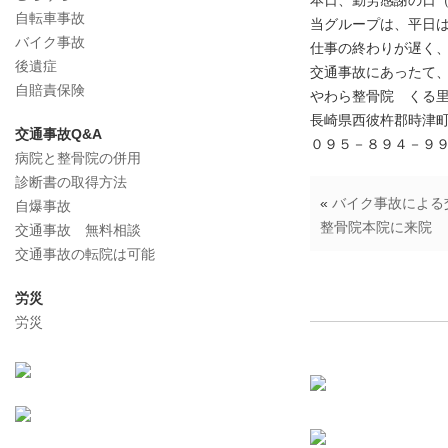
本日、勤労感謝の日（
自転車事故
当グループは、平日
バイク事故
仕事の終わりが遅く
後遺症
交通事故にあったて
自賠責保険
やわら整骨院 くる
長崎県西彼杵郡時津町久
交通事故Q&A
０９５－８９４－９
病院と整骨院の併用
診断書の取得方法
«
バイク事故による
自爆事故
整骨院本院に来院
交通事故 無料相談
交通事故の転院は可能
労災
労災