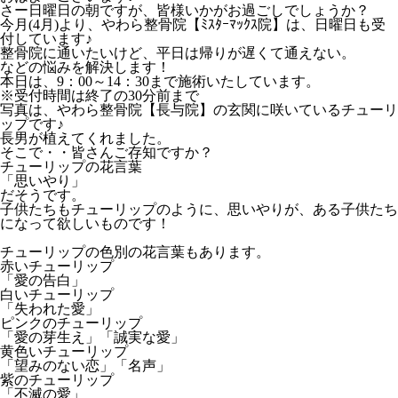
さー日曜日の朝ですが、皆様いかがお過ごしでしょうか？
今月(4月)より、やわら整骨院【ﾐｽﾀｰﾏｯｸｽ院】は、日曜日も受
付しています♪
整骨院に通いたいけど、平日は帰りが遅くて通えない。
などの悩みを解決します！
本日は、9：00～14：30まで施術いたしています。
※受付時間は終了の30分前まで
写真は、やわら整骨院【長与院】の玄関に咲いているチューリ
ップです♪
長男が植えてくれました。
そこで・・皆さんご存知ですか？
チューリップの花言葉
「思いやり」
だそうです。
子供たちもチューリップのように、思いやりが、ある子供たち
になって欲しいものです！
チューリップの色別の花言葉もあります。
赤いチューリップ
「愛の告白」
白いチューリップ
「失われた愛」
ピンクのチューリップ
「愛の芽生え」「誠実な愛」
黄色いチューリップ
「望みのない恋」「名声」
紫のチューリップ
「不滅の愛」