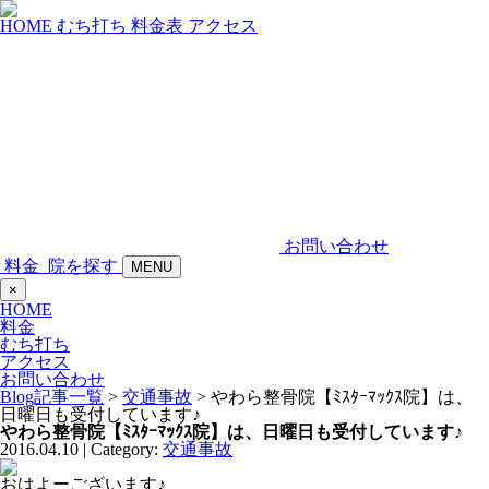
HOME
むち打ち
料金表
アクセス
お問い合わせ
料金
院を探す
MENU
×
HOME
料金
むち打ち
アクセス
お問い合わせ
Blog記事一覧
>
交通事故
> やわら整骨院【ﾐｽﾀｰﾏｯｸｽ院】は、
日曜日も受付しています♪
やわら整骨院【ﾐｽﾀｰﾏｯｸｽ院】は、日曜日も受付しています♪
2016.04.10 | Category:
交通事故
おはよーございます♪