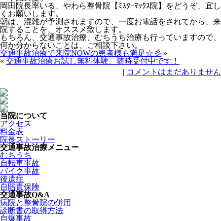
岡田院長率いる、やわら整骨院【ﾐｽﾀｰﾏｯｸｽ院】をどうぞ、宜し
くお願いします。
朝は、混雑が予測されますので、一度お電話をされてから、来
院することを、オススメ致します。
もちろん、交通事故治療、むちうち治療も行っていますので、
何か分からないことは、ご相談下さい。
交通事故治療で来院NOWの患者様も満足☆彡
»
«
交通事故治療お試し無料体験、随時受付中です！
|
コメントはまだありません
当院について
アクセス
料金表
院長ストーリー
交通事故治療メニュー
むちうち
自転車事故
バイク事故
後遺症
自賠責保険
交通事故Q&A
病院と整骨院の併用
診断書の取得方法
自爆事故