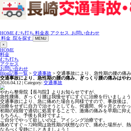
HOME
むち打ち
料金表
アクセス
お問い合わせ
料金
院を探す
MENU
×
HOME
料金
むち打ち
アクセス
お問い合わせ
Blog記事一覧
>
交通事故
> 交通事故により、急性期の腰の痛
交通事故により、急性期の腰の痛み、ぎっくり腰の痛みはやわ
2016.04.12 | Category:
交通事故
やわら整骨院【長与院】よりお知らせですが、
急性腰痛、ぎっくり腰は我慢せずにすぐに治療を行いましょう
交通事故により、急に痛めた場合も同様ですので、事故後は、
治療をせずに自力で治そうとしても、何週間、何ヶ月とかかっ
初期の段階で適切に処置することで、激痛の痛みを早期に抑え
もちろん、予後も良好ですよ。
ご自分でやって欲しいのは、アイシング治療です。
痛めてすぐ～72時間は急性期の状態なので、痛めた場所が、熱
なるべく安静にしときましょう！