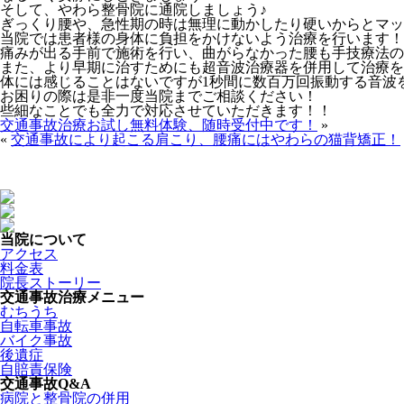
そして、やわら整骨院に通院しましょう♪
ぎっくり腰や、急性期の時は無理に動かしたり硬いからとマッ
当院では患者様の身体に負担をかけないよう治療を行います！
痛みが出る手前で施術を行い、曲がらなかった腰も手技療法の
また、より早期に治すためにも超音波治療器を併用して治療を
体には感じることはないですが1秒間に数百万回振動する音波
お困りの際は是非一度当院までご相談ください！
些細なことでも全力で対応させていただきます！！
交通事故治療お試し無料体験、随時受付中です！
»
«
交通事故により起こる肩こり、腰痛にはやわらの猫背矯正！
当院について
アクセス
料金表
院長ストーリー
交通事故治療メニュー
むちうち
自転車事故
バイク事故
後遺症
自賠責保険
交通事故Q&A
病院と整骨院の併用