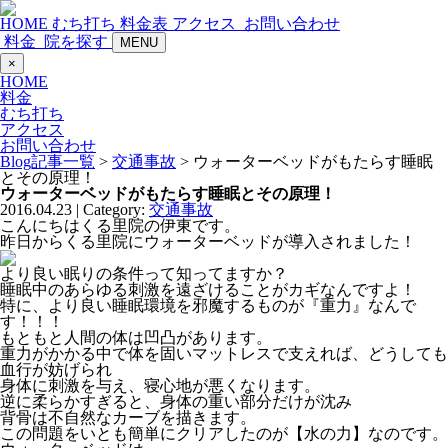
HOME
むち打ち
料金表
アクセス
お問い合わせ
料金
院を探す
MENU
×
HOME
料金
むち打ち
アクセス
お問い合わせ
Blog記事一覧
>
交通事故
> ウォーターベッドがもたらす睡眠
とその原理！
ウォーターベッドがもたらす睡眠とその原理！
2016.04.23 | Category:
交通事故
こんにちはくる里院の伊東です。
昨日からくる里院にウォーターベッドが導入されました！
より良い眠りの条件って知ってますか？
睡眠中のあらゆる刺激を遠ざけることがカギなんですよ！
特に、より良い睡眠環境を邪魔するものが『重力』なんで
す！！！
もともと人間の体は凹凸があります。
重力がかかる中で体を固いマットレスで支えれば、どうしても
血行が妨げられ
身体に刺激を与え、寝心地が悪くなります。
逆に柔らかすぎると、身体の重い部分だけが沈み
背骨は不自然なカーブを描きます。
この問題をいとも簡単にクリアしたのが【水の力】なのです。