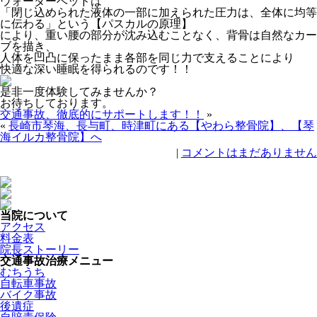
ウォーターベッドは
「閉じ込められた液体の一部に加えられた圧力は、全体に均等
に伝わる」という【パスカルの原理】
により、重い腰の部分が沈み込むことなく、背骨は自然なカー
ブを描き、
人体を凹凸に保ったまま各部を同じ力で支えることにより
快適な深い睡眠を得られるのです！！
是非一度体験してみませんか？
お待ちしております。
交通事故、徹底的にサポートします！！
»
«
長崎市琴海、長与町、時津町にある【やわら整骨院】、【琴
海イルカ整骨院】へ
|
コメントはまだありません
当院について
アクセス
料金表
院長ストーリー
交通事故治療メニュー
むちうち
自転車事故
バイク事故
後遺症