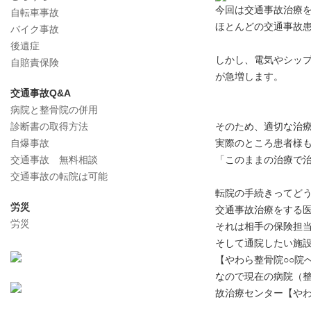
今回は交通事故治療
自転車事故
ほとんどの交通事故
バイク事故
後遺症
しかし、電気やシッ
自賠責保険
が急増します。
交通事故Q&A
病院と整骨院の併用
診断書の取得方法
そのため、適切な治
自爆事故
実際のところ患者様
交通事故 無料相談
「このままの治療で
交通事故の転院は可能
転院の手続きってど
労災
交通事故治療をする
労災
それは相手の保険担
そして通院したい施
【やわら整骨院○○院
なので現在の病院（
故治療センター【や