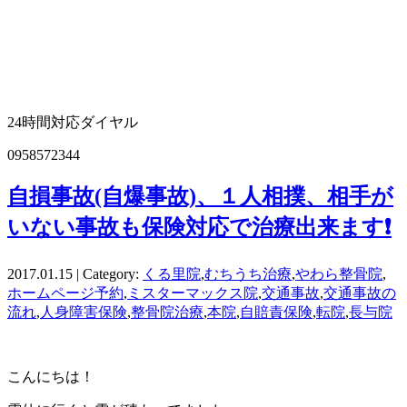
24時間対応ダイヤル
0958572344
自損事故(自爆事故)、１人相撲、相手が
いない事故も保険対応で治療出来ます❗
2017.01.15 | Category:
くる里院
,
むちうち治療
,
やわら整骨院
,
ホームページ予約
,
ミスターマックス院
,
交通事故
,
交通事故の
流れ
,
人身障害保険
,
整骨院治療
,
本院
,
自賠責保険
,
転院
,
長与院
こんにちは！