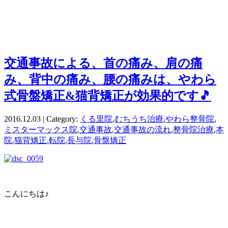
交通事故による、首の痛み、肩の痛
み、背中の痛み、腰の痛みは、やわら
式骨盤矯正&猫背矯正が効果的です🎵
2016.12.03 | Category:
くる里院
,
むちうち治療
,
やわら整骨院
,
ミスターマックス院
,
交通事故
,
交通事故の流れ
,
整骨院治療
,
本
院
,
猫背矯正
,
転院
,
長与院
,
骨盤矯正
こんにちは♪