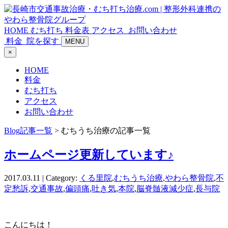
HOME
むち打ち
料金表
アクセス
お問い合わせ
料金
院を探す
MENU
×
HOME
料金
むち打ち
アクセス
お問い合わせ
Blog記事一覧
> むちうち治療の記事一覧
ホームページ更新しています♪
2017.03.11 | Category:
くる里院
,
むちうち治療
,
やわら整骨院
,
不
定愁訴
,
交通事故
,
偏頭痛
,
吐き気
,
本院
,
脳脊髄液減少症
,
長与院
こんにちは！