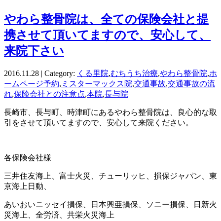
やわら整骨院は、全ての保険会社と提
携させて頂いてますので、安心して、
来院下さい
2016.11.28 | Category:
くる里院
,
むちうち治療
,
やわら整骨院
,
ホ
ームページ予約
,
ミスターマックス院
,
交通事故
,
交通事故の流
れ
,
保険会社との注意点
,
本院
,
長与院
長崎市、長与町、時津町にあるやわら整骨院は、良心的な取
引をさせて頂いてますので、安心して来院ください。
各保険会社様
三井住友海上、富士火災、チューリッヒ、損保ジャパン、東
京海上日動、
あいおいニッセイ損保、日本興亜損保、ソニー損保、日新火
災海上、全労済、共栄火災海上