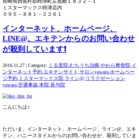
長崎県西彼杵郡時津町左底郷１８３２－１
ミスターマックス時津店内
０９５－８８１－２２６１
インターネット、ホームページ、
LINE@、エキテンからのお問い合わせ
が殺到しています❗
2016.11.27 | Category:
くる里院
,
むちうち治療
,
やわら整骨院
,
イ
ンターネット予約
,
エキテンサイト
,
サロンyawara
,
ホームペー
ジ予約
,
ミスターマックス院
,
ライン@
,
リラクゼーション
yawara
,
交通事故
,
本院
,
長与院
こんにちは♪
ただいま、インターネット、ホームページ、ライン@、エキ
テン、ハニースタイルからのお問い合わせが、殺到していま