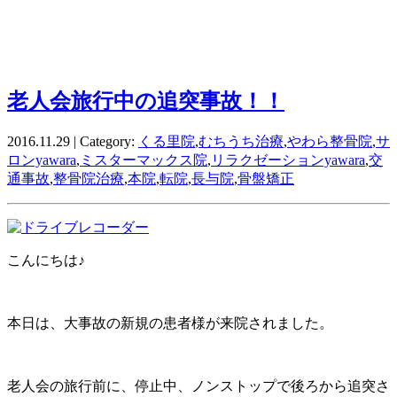
老人会旅行中の追突事故！！
2016.11.29 | Category:
くる里院
,
むちうち治療
,
やわら整骨院
,
サ
ロンyawara
,
ミスターマックス院
,
リラクゼーションyawara
,
交
通事故
,
整骨院治療
,
本院
,
転院
,
長与院
,
骨盤矯正
こんにちは♪
本日は、大事故の新規の患者様が来院されました。
老人会の旅行前に、停止中、ノンストップで後ろから追突さ