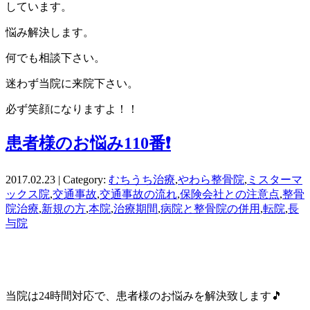
しています。
悩み解決します。
何でも相談下さい。
迷わず当院に来院下さい。
必ず笑顔になりますよ！！
患者様のお悩み110番❗
2017.02.23 | Category:
むちうち治療
,
やわら整骨院
,
ミスターマ
ックス院
,
交通事故
,
交通事故の流れ
,
保険会社との注意点
,
整骨
院治療
,
新規の方
,
本院
,
治療期間
,
病院と整骨院の併用
,
転院
,
長
与院
当院は24時間対応で、患者様のお悩みを解決致します🎵