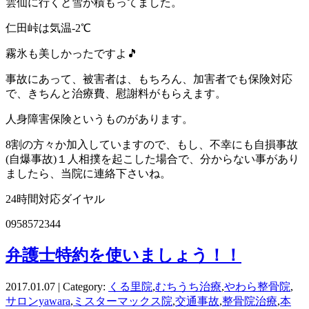
雲仙に行くと雪が積もってました。
仁田峠は気温-2℃
霧氷も美しかったですよ🎵
事故にあって、被害者は、もちろん、加害者でも保険対応
で、きちんと治療費、慰謝料がもらえます。
人身障害保険というものがあります。
8割の方々か加入していますので、もし、不幸にも自損事故
(自爆事故)１人相撲を起こした場合で、分からない事があり
ましたら、当院に連絡下さいね。
24時間対応ダイヤル
0958572344
弁護士特約を使いましょう！！
2017.01.07 | Category:
くる里院
,
むちうち治療
,
やわら整骨院
,
サロンyawara
,
ミスターマックス院
,
交通事故
,
整骨院治療
,
本