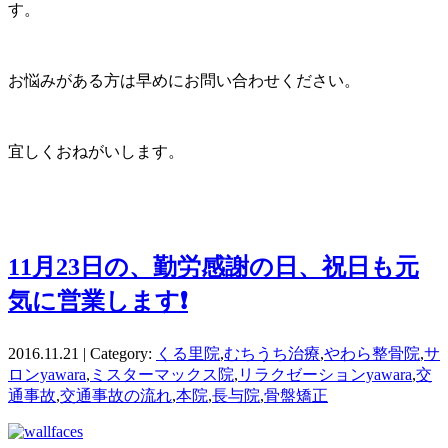
す。
お悩みがある方は早めにお問い合わせください。
宜しくおねがいします。
11月23日の、勤労感謝の日、祝日も元
気に営業します❗
2016.11.21 | Category:
くる里院
,
むちうち治療
,
やわら整骨院
,
サ
ロンyawara
,
ミスターマックス院
,
リラクゼーションyawara
,
交
通事故
,
交通事故の流れ
,
本院
,
長与院
,
骨盤矯正