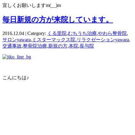
宜しくお願いしますm(__)m
毎日新規の方が来院しています。
2016.12.04 | Category:
くる里院
,
むちうち治療
,
やわら整骨院
,
サロンyawara
,
ミスターマックス院
,
リラクゼーションyawara
,
交通事故
,
整骨院治療
,
新規の方
,
本院
,
長与院
こんにちは♪