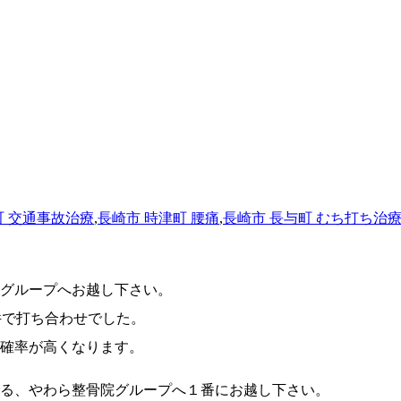
町 交通事故治療
,
長崎市 時津町 腰痛
,
長崎市 長与町 むち打ち治
院グループへお越し下さい。
件で打ち合わせでした。
確率が高くなります。
る、やわら整骨院グループへ１番にお越し下さい。