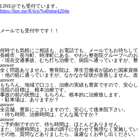
LINE@でも受付ています。
https://line.me/R/ti/p/%40gmr4204n
メールでも受付中です！！
何時でも気軽にご相談も、お電話でも、メールでもお待ちして
長崎市、長与町、時津町にある、やわら整骨院グループへのお
・現在交通事故、むち打ち治療で、病院へ通っていますが、整
answer
全く問題ありません。整骨院は、厚生労働省が認めた国家資格
・他の処に通っていますが、なかなか症状が改善しません。改
answer
もちろん、地域で口コミ、治療の実績も豊富ですので、安心し
当院の目標は、根本治療です。
事故の前の状態は、もちろん、根本的に治療致します。
・駐車場は、ありますか？
answer
全店舗、豊富にございますので、安心して後来院下さい。
・待ち時間、治療時間は、どんな風ですか？
answer
ご予約制ですので、待ち時間は、ほとんどありません。
また、治療時間は、お体の調子に合わせて無理なく実施してい
その他、質問などありましたら、遠慮なくお申し出ください。