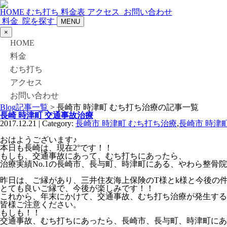
HOME
むち打ち
料金表
アクセス
お問い合わせ
料金
院を探す
MENU
×
HOME
料金
むち打ち
アクセス
お問い合わせ
Blog記事一覧
> 長崎市 時津町 むち打ち治療の記事一覧
長崎 時津町 交通事故治療
2017.12.21 | Category:
長崎市 時津町 むち打ち治療
,
長崎市 時津
おはようございます♪
本日も長崎は、現在2°です！！
もしも、交通事故にあって、むち打ちにあったら、
治療実績No.1の長崎市、長与町、時津町にある、やわら整骨
昨日は、ご縁があり、三井住友海上保険のT様とk様と今後の
とても良いご縁で、今後が楽しみです！！
これから、年末にかけて、交通事故、むち打ち治療が発生する
皆様ご注意ください。
もしも！！
交通事故、むち打ちにあったら、長崎市、長与町、時津町にあ