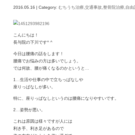
2016.05.16 | Category:
むちうち治療
,
交通事故
,
整骨院治療
,
自由
こんにちは！
長与院の下川です^ ^
今日は腰痛の話をします！
腰痛でお悩みの方は多いでしょう。
では何故、腰が痛くなるのかというと…
1…生活や仕事の中で立ちっぱなしや
座りっぱなしが多い。
特に、座りっぱなしというのは腰痛になりやすいです。
2…姿勢が悪い。
これは原因は様々ですが人には
利き手、利き足があるので