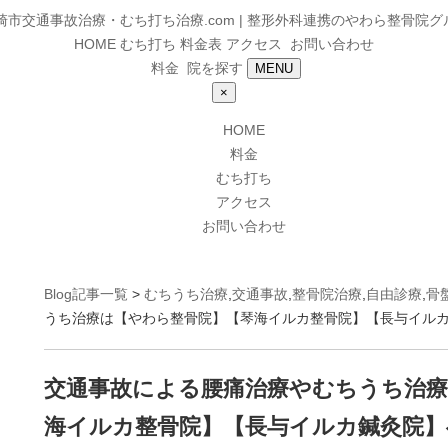
HOME
むち打ち
料金表
アクセス
お問い合わせ
料金
院を探す
MENU
×
HOME
料金
むち打ち
アクセス
お問い合わせ
Blog記事一覧
>
むちうち治療
,
交通事故
,
整骨院治療
,
自由診療
,
骨
うち治療は【やわら整骨院】【琴海イルカ整骨院】【長与イル
交通事故による腰痛治療やむちうち治療
海イルカ整骨院】【長与イルカ鍼灸院】