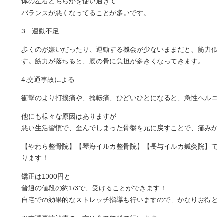
体の左右どちらかを使い過ぎて
バランスが悪くなってることが多いです。
3…運動不足
歩くのが嫌いだったり、運動する機会が少ないままだと、筋力
す。筋力が落ちると、腰の骨に負担が多きくなってきます。
4.交通事故による
衝撃のより打撲痛や、捻転痛、ひどいひとになると、急性ヘル
他にも様々な原因はありますが
悪い生活習慣で、歪んでしまった骨盤を元に戻すことで、痛み
【やわら整骨院】【琴海イルカ整骨院】【長与イルカ鍼灸院】
ります！
矯正は1000円と
普通の値段の約1/3で、受けることができます！
自宅での効果的なストレッチ指導も行いますので、かなりお得