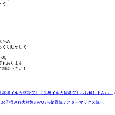
ょう。
るため
っくり動かして
い為
害もあります。
ご相談下さい！
【琴海イルカ整骨院】【長与イルカ鍼灸院】へお越し下さい。
、お子様連れ大歓迎のやわら整骨院ミスターマックス院へ