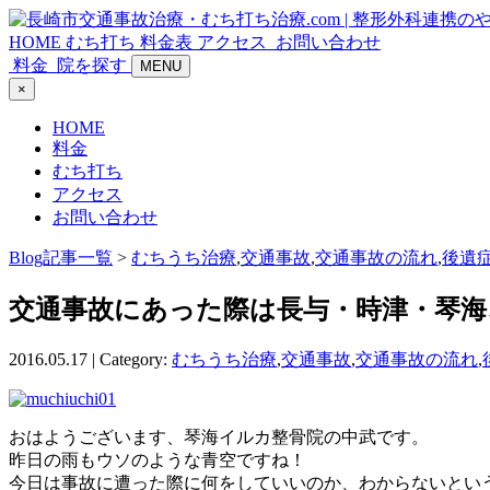
HOME
むち打ち
料金表
アクセス
お問い合わせ
料金
院を探す
MENU
×
HOME
料金
むち打ち
アクセス
お問い合わせ
Blog記事一覧
>
むちうち治療
,
交通事故
,
交通事故の流れ
,
後遺
交通事故にあった際は長与・時津・琴海
2016.05.17 | Category:
むちうち治療
,
交通事故
,
交通事故の流れ
,
おはようございます、琴海イルカ整骨院の中武です。
昨日の雨もウソのような青空ですね！
今日は事故に遭った際に何をしていいのか、わからないとい