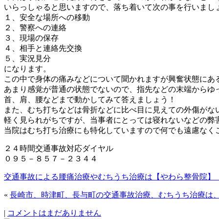
いらっしゃると思いますので、落ち着いて次の事を行いまし
１、安全な場所への移動
２、警察への連絡
３、現場の保存
４、相手と連絡先交換
５、実況見分
になります。
この中で身体の痛みなどについて聞かれますが興奮状態にあ
あまり感覚が普通の状態でないので、指先などの末端からゆ
首、肩、腰などまで動かしてみて答えましょう！
また、むち打ちなどは骨折などに比べ目に見えての外傷がな
軽く見られがちですが、当事者にとっては寝れないなどの弊
当院はむち打ち治療にも特化していますので何でも遠慮なく
２４時間交通事故対応ダイヤル
０９５－８５７－２３４４
交通事故による腰痛治療やむちうち治療は【やわら整骨院】
«
長崎市、時津町、長与町の交通事故治療、むちうち治療は
|
コメントはまだありません