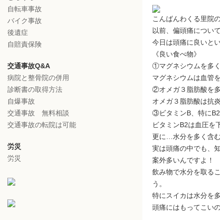
自転車事故
こんばんわくる里院
バイク事故
以前、偏頭痛につい
後遺症
今日は頭痛に良いと
自賠責保険
《良い食べ物》
交通事故Q&A
①マグネシウムを多く
病院と整骨院の併用
マグネシウムは血管
診断書の取得方法
②オメガ３脂肪酸を多
自爆事故
オメガ３脂肪酸は抗
交通事故 無料相談
③ビタミンB、特にB
交通事故の転院は可能
ビタミンB2は血圧を
更に…水分を多く含む
労災
実は頭痛の中でも、
労災
案外多いんですよ！
飲み物で水分を取る
う。
特にスイカは水分を
頭痛にはもってこい