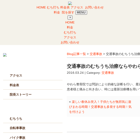
HOME
むち打ち
料金表
アクセス
お問い
料金
院を探す
MENU
×
HOME
料金
むち打ち
アクセス
お問い合わせ
Blog記事一覧
>
交通
交通事故のむ
当院について
2016.03.24 | Categ
アクセス
やわら整骨院では問
料金表
患者様と痛みと向き
院長ストーリー