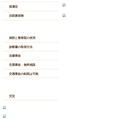
«
楽しい春休み突
びまわる時期！交
交通事故治療メニュー
を付けよう
むちうち
自転車事故
バイク事故
後遺症
自賠責保険
交通事故Q&A
病院と整骨院の併用
診断書の取得方法